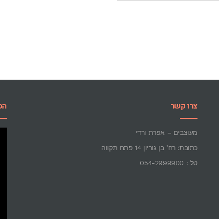
צרו קשר
הס
מעוצבים – אפרת ורדי
כתובת: רח’ בן גוריון 14 פתח תקווה
טל : 054-2999900