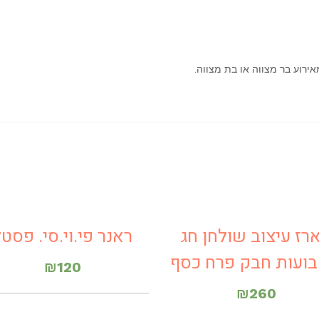
רז עיצוב שולחן חג
ראנר פי.וי.סי. פסט
ועות חבק פרח כסף
₪
120
₪
260