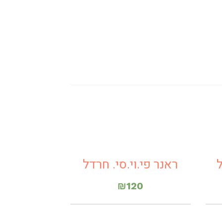
ל
ראנר פי.וי.סי. חרדל
₪
120