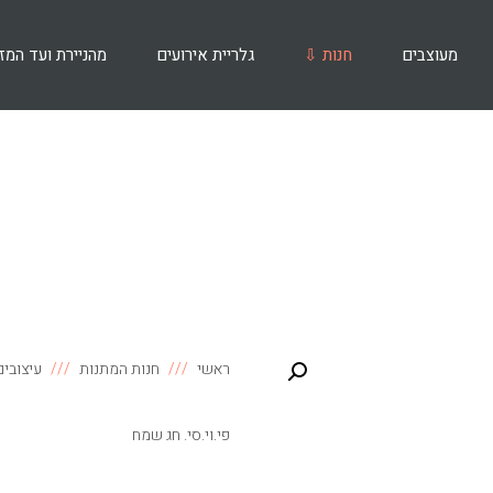
מעוצבים
חנות ⇩
גלריית אירועים
מהניירת ועד המז
ראשי
חנות המתנות
עיצובים
פי.וי.סי. חג שמח