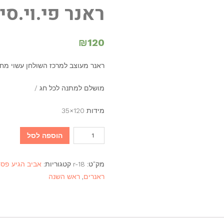
ראנר פי.וי.סי
₪
120
ראנר מעוצב למרכז השולחן עשוי מחומ
מושלם למתנה לכל חג /
מידות 120×35
כמות
הוספה לסל
של
ראנר
מק"ט:
r-18
קטגוריות:
אביב הגיע פס
פי.וי.סי.
ראנרים
,
ראש השנה
חג
שמח