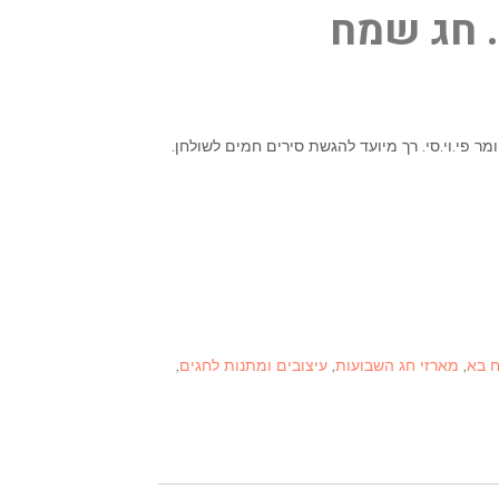
. חג שמח
ר פי.וי.סי. רך מיועד להגשת סירים חמים לשולחן.
ח בא
,
מארזי חג השבועות
,
עיצובים ומתנות לחגים
,