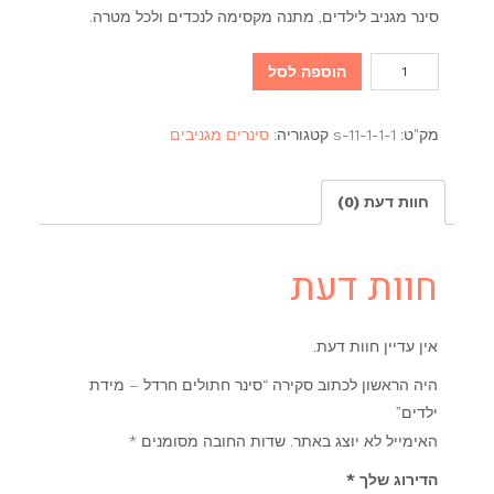
סינר מגניב לילדים, מתנה מקסימה לנכדים ולכל מטרה.
כמות
הוספה לסל
של
סינר
מק"ט:
s-11-1-1-1
קטגוריה:
סינרים מגניבים
חתולים
חרדל
חוות דעת (0)
-
מידת
ילדים
חוות דעת
אין עדיין חוות דעת.
היה הראשון לכתוב סקירה “סינר חתולים חרדל – מידת
ילדים”
האימייל לא יוצג באתר.
שדות החובה מסומנים
*
הדירוג שלך
*