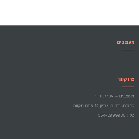
מעוצבים
צרו קשר
מעוצבים – אפרת ורדי
כתובת: רח’ בן גוריון 14 פתח תקווה
טל : 054-2999900