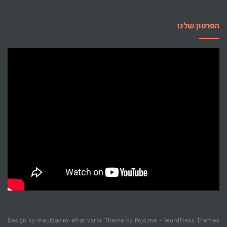
הסרטון שלנו
Design by
meutzavim-efrat vardi
Theme by
Pojo.me
- WordPress Themes