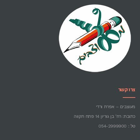
צרו קשר
מעוצבים – אפרת ורדי
כתובת: רח’ בן גוריון 14 פתח תקווה
טל : 054-2999900