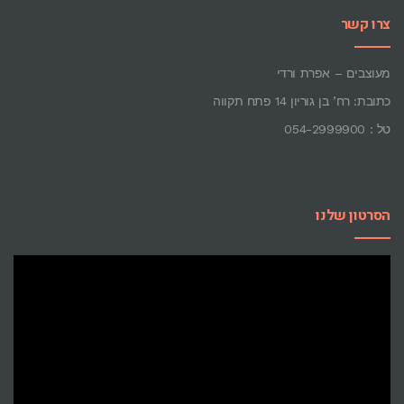
צרו קשר
מעוצבים – אפרת ורדי
כתובת: רח’ בן גוריון 14 פתח תקווה
טל : 054-2999900
הסרטון שלנו