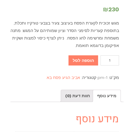
₪
230
מגש זכוכית לקערת הפסח בעיצוב צעיר בצבעי טורקיז ותכלת,
בתוספת קעריות לסימני הסדר וציון שמותיהם על המגש. מתנה
משמחת ומרשימה לחג הפסח. ניתן לצרף כיסוי למצות ושקית
אפיקומן בדוגמא תואמת.
כמות
הוספה לסל
של
מגש
מק"ט:
pm-1
קטגוריה:
אביב הגיע פסח בא
זכוכית
קערת
מידע נוסף
חוות דעת (0)
הפסח
-
טורקיז
מידע נוסף