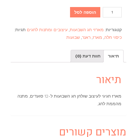
כמות
הוספה לסל
של
מארז
קטגוריות:
מארזי חג השבועות
,
עיצובים ומתנות לחגים
תגיות:
עיצוב
כיסוי חלה
,
מארז
,
ראנר
,
שבועות
שולחן
חג
תיאור
חוות דעת (0)
השבועות
חבק
מלופף
תיאור
זהב
מארז חגיגי לעיצוב שולחן חג השבועות ל-12 סועדים, מתנה
מהממת לחג,
מוצרים קשורים