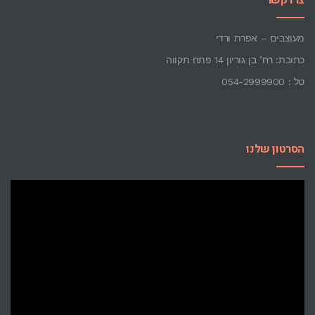
מעוצבים – אפרת ורדי
כתובת: רח’ בן גוריון 14 פתח תקווה
טל : 054-2999900
הסרטון שלנו