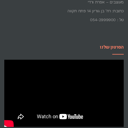
מעוצבים – אפרת ורדי
כתובת: רח’ בן גוריון 14 פתח תקווה
טל : 054-2999900
הסרטון שלנו