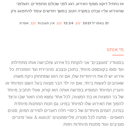
אז נתחיל דוקא מסוף האירוע, רגע לפני שכולם מתפזרים, רגעלפני
שהאירוע עליו עבדנו במקרה הטוב במשך חודשים עומד להתפוגג ורק
21 באפריל 2021
12:24
אין תגובות
אפרת
מי אנחנו
בסטודיו "מעוצבים" אני לוקחת כל אירוע ומלבישה אותו מתחילתו
ועד סופו בקונספט מיוחד, בתוכן ובצבע. מהניירת ועד המזכרת. כל
אירוע יש לו את הייחודיות שלו, אם זה הזוג שמתחתן ניקח משהו
שאוהבים לעשות ביחד, ואם זה ילד הבר מצווה בעל השם המיוחד או
העניין המיוחד המופיע בפרשה אותה הוא קורא, ואולי תחביב מיוחד
של בר המצווה או בת המצווה, לכל אחד נמצא מהו האור שבו וכיצד
להפוך את האירוע שלו למיוחד במינו. גם חנות המתנות מיוחדת
במינה, דגמים מיוחדים של כיסויי חלה ראנרים לסירים חמים, סטים
תואמים - מתנה לכל מטרה, פלייסמנטים "mix & match" סינרים
מגניבים ועוד מתנות מיוחדות ויפות.